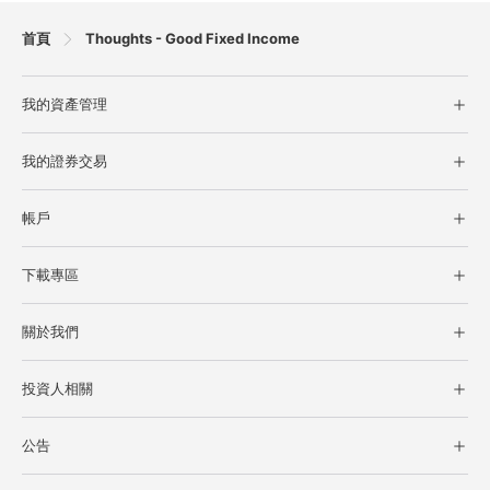
首頁
Thoughts - Good Fixed Income
我的資產管理
債券+系列
我的證券交易
ELN
台股現貨交易
結構型商品參考報價
帳戶
美好現金帳戶
客戶登入
開立美好現金帳戶
下載專區
密碼專區
零股定期定額
軟體下載
憑證專區
關於我們
文件下載
集保e存摺
公司簡介
競價拍賣系統
投資人相關
公司治理
財務報告
永續發展專區
公告
投資人活動及消息
人才招募
美好公告
投資人服務窗口