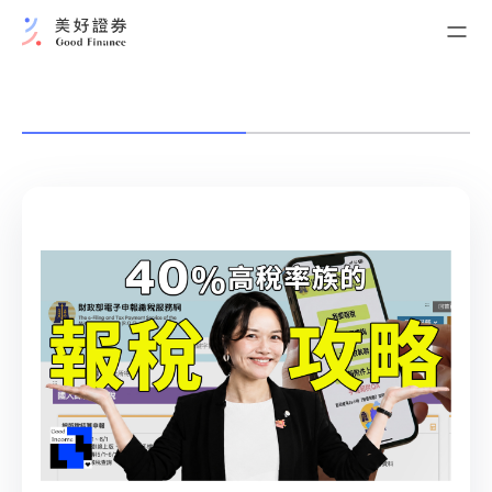
我的證券交易
台股現貨交易
我的資產管理
美好現金帳戶
債券+系列
開立美好現金帳戶
ELN