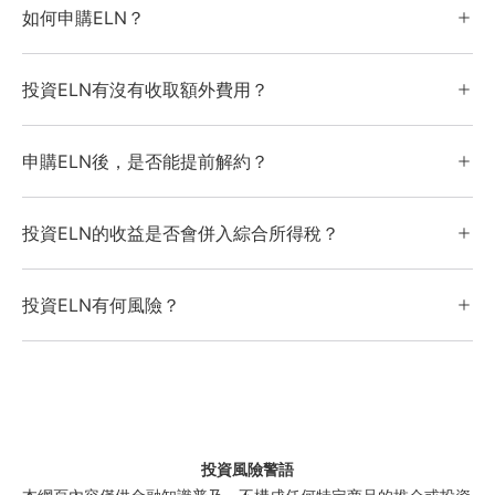
如何申購ELN？
商品（如：期貨、選擇權、權證等…）之相關交易經驗或
得以證明具有充分知識之證明。
若您為美好證券的客戶，歡迎直接聯繫服務專員。若您還
投資ELN有沒有收取額外費用？
不是美好證券的客戶，歡迎直接撥打客服專線02-2508-
4888 #9。
若您於美好證券投資ELN，本公司將不收取任何額外費
申購ELN後，是否能提前解約？
用。
若投資人有提前解約之需求，可聯繫服務專員。惟實際解
投資ELN的收益是否會併入綜合所得稅？
約金額依照產品說明書內容約定且不可採部分投資金額提
前解約。
依現行相關稅法規定， 結構型商品的收益採分離課稅。若
投資ELN有何風險？
投資人為自然人，本所得不併計綜合所得稅總額；若為法
人，則應計入營利事業所得合併課稅。
投資ELN的相關風險包含連結標的風險、交易提前終止風
險、利率風險、流動性風險、信用風險、國家風險、賦稅
風險、法律風險及再投資風險等。敬請投資人於承作ELN
前，詳閱風險預告書及產品說明書。
投資風險警語