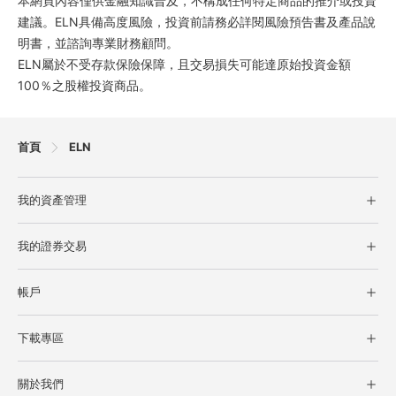
本網頁內容僅供金融知識普及，不構成任何特定商品的推介或投資
建議。ELN具備高度風險，投資前請務必詳閱風險預告書及產品說
明書，並諮詢專業財務顧問。
ELN屬於不受存款保險保障，且交易損失可能達原始投資金額
100％之股權投資商品。
首頁
ELN
我的資產管理
債券+系列
我的證券交易
ELN
台股現貨交易
結構型商品參考報價
帳戶
美好現金帳戶
客戶登入
開立美好現金帳戶
下載專區
密碼專區
零股定期定額
軟體下載
憑證專區
關於我們
文件下載
集保e存摺