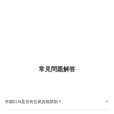
常見問題解答
申購ELN是否有交易資格限制？
須年滿18歲且具有中華民國國籍，另需有承作衍生性金融