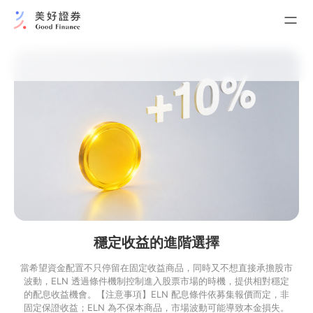
我的證券交易
台股現貨交易
ELN 不保本股權連結結構型商品
我的資產管理
美好現金帳戶
債券+系列
開立美好現金帳戶
在收益與進場時機之間，
ELN
取得平衡的投資工具
立即預約諮詢
穩定收益的進階選擇
當希望資金配置不只停留在固定收益商品，同時又不想直接承擔股市
波動，ELN 透過條件機制控制進入股票市場的時機，提供相對穩定
的配息收益機會。【注意事項】ELN 配息條件依募集報價而定，非
固定保證收益；ELN 為不保本商品，市場波動可能導致本金損失。