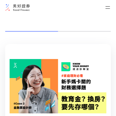
我的證券交易
台股現貨交易
我的資產管理
美好現金帳戶
債券+系列
開立美好現金帳戶
ELN