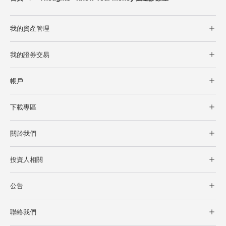
我的資產管理
債券+系列
我的證券交易
ELN
台股現貨交易
結構型商品參考報價
帳戶
美好現金帳戶
客戶登入
開立美好現金帳戶
下載專區
密碼專區
零股定期定額
軟體下載
憑證專區
關於我們
文件下載
集保e存摺
公司簡介
競價拍賣系統
投資人相關
公司治理
財務報告
永續發展專區
公告
投資人活動及消息
人才招募
美好公告
投資人服務窗口
聯絡我們
現貨公告
股利及股價資訊